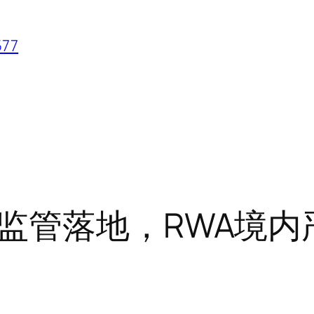
77
监管落地，RWA境内