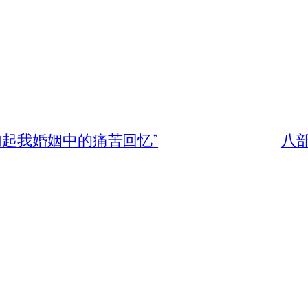
勾起我婚姻中的痛苦回忆”
八